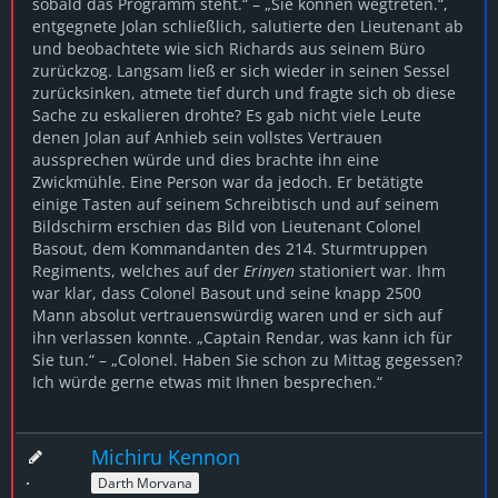
sobald das Programm steht.“ – „Sie können wegtreten.“,
entgegnete Jolan schließlich, salutierte den Lieutenant ab
und beobachtete wie sich Richards aus seinem Büro
zurückzog. Langsam ließ er sich wieder in seinen Sessel
zurücksinken, atmete tief durch und fragte sich ob diese
Sache zu eskalieren drohte? Es gab nicht viele Leute
denen Jolan auf Anhieb sein vollstes Vertrauen
aussprechen würde und dies brachte ihn eine
Zwickmühle. Eine Person war da jedoch. Er betätigte
einige Tasten auf seinem Schreibtisch und auf seinem
Bildschirm erschien das Bild von Lieutenant Colonel
Basout, dem Kommandanten des 214. Sturmtruppen
Regiments, welches auf der
Erinyen
stationiert war. Ihm
war klar, dass Colonel Basout und seine knapp 2500
Mann absolut vertrauenswürdig waren und er sich auf
ihn verlassen konnte. „Captain Rendar, was kann ich für
Sie tun.“ – „Colonel. Haben Sie schon zu Mittag gegessen?
Ich würde gerne etwas mit Ihnen besprechen.“
Michiru Kennon
Darth Morvana