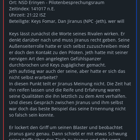
Ort: NSD Erinyen - Pilotenbesprechungsraum
Zeitindex: 141017 n.E.
Uhrzeit: 21:22 ISZ
Beteiligte: Keys Fomar, Dan Jiranus (NPC -Jeth), wer will
Keys lässt zunächst die Worte seines Rivalen wirken. Er
denkt darüber nach und muss Jiranus recht geben. Seine
Außenseiterrolle hatte er sich selbst zuzuschreiben mied
er doch den Kontakt zu den Piloten. Jeth hatte mit seiner
nervigen Art den angelegten Gefühlspanzer
durchbrochen und Keys zugäglicher gemacht.
Jeth aufstieg war auch der seine, aber hatte er sich das
nicht selbst erarbeitet?
In diesen Punkt teilt er Jiranus Meinung nicht. Die Zeit hat
ihn reifen lassen und die Reife und Erfahrung waren
seine Qualitäten die ihn letztlich zu dem Amt verhalfen.
Und dieses Gespräch zwischen Jiranus und ihm selbst
war doch das beste Beispiel das seine Ernennung nicht
so falsch sein konnte.
Er lockert den Griff um seinen Blaster und beobachtet
Jiranus ganz genau. Dann schiebt er mit etwas Schwung
seine Waffe über den Tisch zu Jiranus und gibt somit