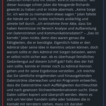
dieser Aussage schien Jolan die Neugierde Richards
geweckt zu haben und er nickte abermals. „Keine Sorge
Sir, ich werde zu niemandem etwas sagen.“ Jolan faltete
die Hände vor sich, nickte nochmals andächtig und
atmete tief durch. „Ich entnehme Ihrer Akte, dass Sie
haben Kenntnisse im Bereich Analyse und Aufbereitung
von Datenströmen und Kommunikationsdaten?“ – „Das ist
korrekt.“ Jolan nickte, denn dies waren genau die
Fähigkeiten, die er benötigte. Eigentlich hätte er den
Admiral über seine Idee in Kenntnis setzen können, doch
warum sollte er den Admiral mit Sorgen belasten, wenn
er selbst nicht sicher war, ob es überhaupt feindliches
Gedankengut auf diesem Schiff gab? Falls dies der Fall
sein sollte, konnte er immer noch zu Admiral Kennon
gehen und ihr seine Ergebnisse vorstellen. „Ich möchte
das Sie sämtliche eingehenden und hinausgehenden
Datenströme überwachen und ein Programm entwerfen,
dass die Datenströme nach Auffälligkeiten durchleuchtet
und nach gewissen Stichwortkombinationen sucht. Diese
Daten sollten kopiert und überprüft werden. Wenn es
sich um Verräter handeln sollte oder Soldaten die in
Kontakt mit Verrätern stehen, muss ich darüber