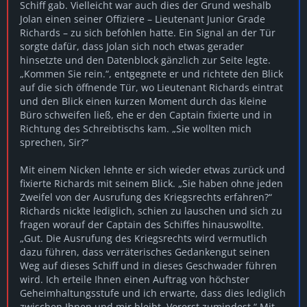
Schiff gab. Vielleicht war auch dies der Grund weshalb
Jolan einen seiner Offiziere – Lieutenant Junior Grade
Richards – zu sich befohlen hatte. Ein Signal an der Tür
sorgte dafür, dass Jolan sich noch etwas gerader
hinsetzte und den Datenblock gänzlich zur Seite legte.
„Kommen Sie rein.“, entgegnete er und richtete den Blick
auf die sich öffnende Tür, wo Lieutenant Richards eintrat
und den Blick einen kurzen Moment durch das kleine
Büro schweifen ließ, ehe er den Captain fixierte und in
Richtung des Schreibtischs kam. „Sie wollten mich
sprechen, Sir?“
Mit einem Nicken lehnte er sich wieder etwas zurück und
fixierte Richards mit seinem Blick. „Sie haben ohne jeden
Zweifel von der Ausrufung des Kriegsrechts erfahren?“
Richards nickte lediglich, schien zu lauschen und sich zu
fragen worauf der Captain des Schiffes hinauswollte.
„Gut. Die Ausrufung des Kriegsrechts wird vermutlich
dazu führen, dass verräterisches Gedankengut seinen
Weg auf dieses Schiff und in dieses Geschwader führen
wird. Ich erteile Ihnen einen Auftrag von höchster
Geheimhaltungsstufe und ich erwarte, dass dies lediglich
zwischen Ihnen und mir bleibt. Vorerst zumindest.“ Mit