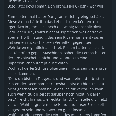
Uhrzeit: 21:25 ISZ
Beteiligte: Keys Fomar, Dan Jiranus (NPC -Jeth), wer will
Zum ersten mal hat er Dan Jiranus richtig eingeschätzt.
Diese Aktion hätte ihn das Leben kosten können, doch
irgendwo in Jiranus ist noch ein wenig Menschlichkeit
verblieben. Keys wird nicht aussprechen was er denkt,
aber er hofft inständig das sein Rivale nun sieht was er
mit seinen rücksichtslosen Verhalten gegenüber
Wehrlosen eigentlich anrichtet. Piloten hatten es leicht,
sie kämpften gegen Maschinen, sahen die Person hinter
der Cockpitscheibe nicht und konnten so einen
unpersönlichen Kampf ausfechten.
Doch auf derlei Schlussfolgerungen muss sein gegenüber
selbst kommen.
"Dan, du bist ein Fliegerass und warst einer der besten
Piloten der Doomhammer. Deshalb bist du hier. Das du
nicht geschossen hast heißt das ich dir Vertrauen kann,
auch wenn du dir selbst darüber noch nicht in klaren
bist.", reicht Jiranus die rechte Hand: "Ich stelle dich jetzt
vor die Wahl, ergreife meine Hand und unser Streit soll
vergessen sein und wir werden gemeinsam als
Waffenbrüder gegen die Feinde des Imperiums kämpfen