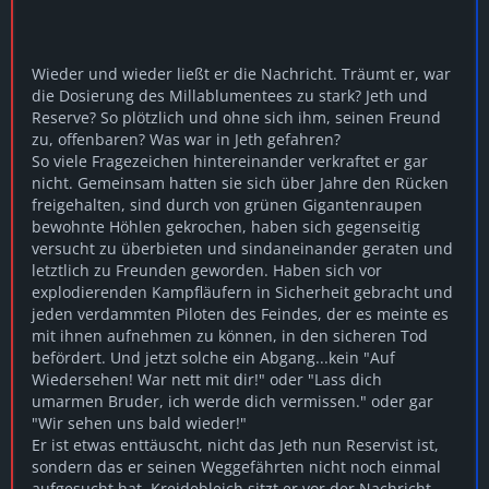
Wieder und wieder ließt er die Nachricht. Träumt er, war
die Dosierung des Millablumentees zu stark? Jeth und
Reserve? So plötzlich und ohne sich ihm, seinen Freund
zu, offenbaren? Was war in Jeth gefahren?
So viele Fragezeichen hintereinander verkraftet er gar
nicht. Gemeinsam hatten sie sich über Jahre den Rücken
freigehalten, sind durch von grünen Gigantenraupen
bewohnte Höhlen gekrochen, haben sich gegenseitig
versucht zu überbieten und sindaneinander geraten und
letztlich zu Freunden geworden. Haben sich vor
explodierenden Kampfläufern in Sicherheit gebracht und
jeden verdammten Piloten des Feindes, der es meinte es
mit ihnen aufnehmen zu können, in den sicheren Tod
befördert. Und jetzt solche ein Abgang...kein "Auf
Wiedersehen! War nett mit dir!" oder "Lass dich
umarmen Bruder, ich werde dich vermissen." oder gar
"Wir sehen uns bald wieder!"
Er ist etwas enttäuscht, nicht das Jeth nun Reservist ist,
sondern das er seinen Weggefährten nicht noch einmal
aufgesucht hat. Kreidebleich sitzt er vor der Nachricht