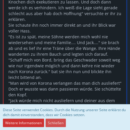
Knochen dich exekutieren zu lassen. Und doch dann
werde ich es verhindern. Ich weiß die Lage sieht gerade
schlecht aus aber hab doch Hoffnung" versuchte er ihr zu
erklären.
Sie schaute ihn noch immer direkt an und ihr Blick war
voller Hass.
"Es ist zu spät, meine Söhne werden mich wohl nie
wiedersehen und meine Familie.... Und Jack...." sie brach
ab und es lief ihr eine Träne über die Wange. Ihre Hände
wanderten zu ihrem Bauch und legten sich darauf.
"Schaff mich von Bord, bring das Geschwader soweit weg
wie nur irgendwie möglich und dann kehre nie wieder
nach Korona zurück." bat sie ihn nun und blickte ihn
leicht bittend an.
"Man wird von Korona verlangen das man dich ausliefert"
Doch er wusste was dann passieren würde. Sie schüttelte
den Kopf.
"Jack würde mich nicht ausliefern und deiner aus dem
Regierungsrat würde das wagen, ich brauch eine
Diese Seite verwendet Cookies. Durch die Nutzung unserer Seite erklärst du
Holoverbindung. Ich muss mit einigen Leuten sprechen.
dich damit einverstanden, dass wir Cookies setzen.
Meinem Cousin Jason, Grand Admiral Bradly und Jacob."
Weitere Informationen
Schließen
Das waren Forderungen die Jean Paul immerhin erfüllen
konnte.