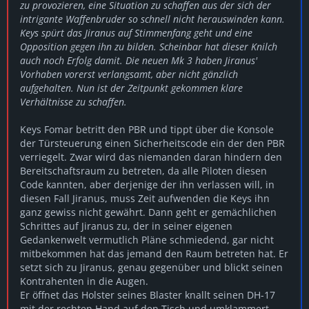
zu provozieren, eine Situation zu schaffen aus der sich der
intrigante Waffenbruder so schnell nicht herauswinden kann.
Keys spürt das Jiranus auf Stimmenfang geht und eine
Opposition gegen ihn zu bilden. Scheinbar hat dieser Knilch
auch noch Erfolg damit. Die neuen Mk 3 haben Jiranus'
Vorhaben vorerst verlangsamt, aber nicht gänzlich
aufgehalten. Nun ist der Zeitpunkt gekommen klare
Verhältnisse zu schaffen.
Keys Fomar betritt den PBR und tippt über die Konsole
der Türsteuerung einen Sicherheitscode ein der den PBR
verriegelt. Zwar wird das niemanden daran hindern den
Bereitschaftsraum zu betreten, da alle Piloten diesen
Code kannten, aber derjenige der ihn verlassen will, in
diesen Fall Jiranus, muss Zeit aufwenden die Keys ihn
ganz gewiss nicht gewährt. Dann geht er gemächlichen
Schrittes auf Jiranus zu, der in seiner eigenen
Gedankenwelt vermutlich Pläne schmiedend, gar nicht
mitbekommen hat das jemand den Raum betreten hat. Er
setzt sich zu Jiranus, genau gegenüber und blickt seinen
Kontrahenten in die Augen.
Er öffnet das Holster seines Blaster knallt seinen DH-17
mit der rechten Hand auf den Tisch und umklammert