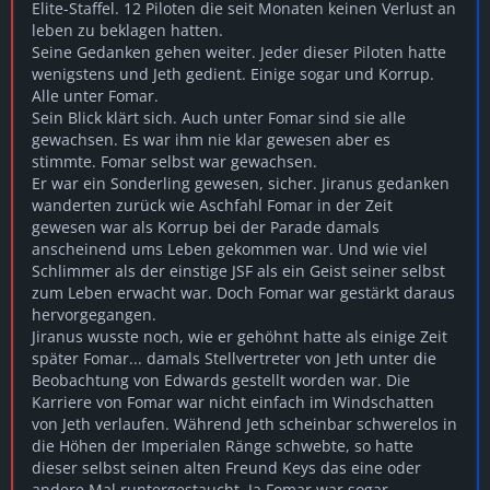
Elite-Staffel. 12 Piloten die seit Monaten keinen Verlust an
leben zu beklagen hatten.
Seine Gedanken gehen weiter. Jeder dieser Piloten hatte
wenigstens und Jeth gedient. Einige sogar und Korrup.
Alle unter Fomar.
Sein Blick klärt sich. Auch unter Fomar sind sie alle
gewachsen. Es war ihm nie klar gewesen aber es
stimmte. Fomar selbst war gewachsen.
Er war ein Sonderling gewesen, sicher. Jiranus gedanken
wanderten zurück wie Aschfahl Fomar in der Zeit
gewesen war als Korrup bei der Parade damals
anscheinend ums Leben gekommen war. Und wie viel
Schlimmer als der einstige JSF als ein Geist seiner selbst
zum Leben erwacht war. Doch Fomar war gestärkt daraus
hervorgegangen.
Jiranus wusste noch, wie er gehöhnt hatte als einige Zeit
später Fomar... damals Stellvertreter von Jeth unter die
Beobachtung von Edwards gestellt worden war. Die
Karriere von Fomar war nicht einfach im Windschatten
von Jeth verlaufen. Während Jeth scheinbar schwerelos in
die Höhen der Imperialen Ränge schwebte, so hatte
dieser selbst seinen alten Freund Keys das eine oder
andere Mal runtergestaucht. Ja Fomar war sogar