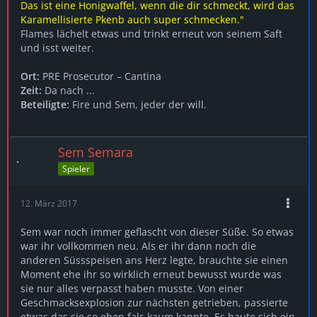
Das ist eine Honigwaffel, wenn die dir schmeckt, wird das
Karamellisierte Pkenb auch super schmecken."
Flames lächelt etwas und trinkt erneut von seinem Saft
und isst weiter.
Ort:
PRE Prosecutor – Cantina
Zeit:
Da nach ...
Beteiligte:
Fire und Sem, jeder der will.
Sem Semara
Spieler
12. März 2017
Sem war noch immer geflascht von dieser Süße. So etwas
war ihr vollkommen neu. Als er ihr dann noch die
anderen Süssspeisen ans Herz legte, brauchte sie einen
Moment ehe ihr so wirklich erneut bewusst wurde was
sie nur alles verpasst haben musste. Von einer
Geschmacksexplosion zur nächsten getrieben, passierte
etwas das sie so eben fals kaum kannte. Es baute sich ein