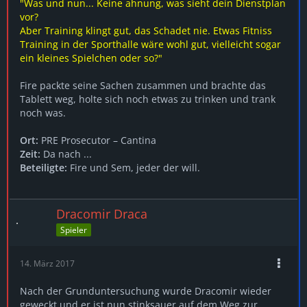
"Was und nun... Keine ahnung, was sieht dein Dienstplan
vor?
Aber Training klingt gut, das Schadet nie. Etwas Fitniss
Training in der Sporthalle wäre wohl gut, vielleicht sogar
ein kleines Spielchen oder so?"
Fire packte seine Sachen zusammen und brachte das
Tablett weg, holte sich noch etwas zu trinken und trank
noch was.
Ort:
PRE Prosecutor – Cantina
Zeit:
Da nach ...
Beteiligte:
Fire und Sem, jeder der will.
Dracomir Draca
Spieler
14. März 2017
Nach der Grunduntersuchung wurde Dracomir wieder
geweckt und er ist nun stinksauer auf dem Weg zur