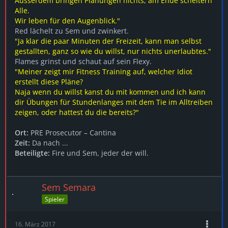
Ausserdem bringen Planungen nichts, am Ende scheitern
Alle.
Wir leben für den Augenblick."
Red lächelt zu Sem und zwinkert.
"Ja klar die paar Minuten der Freizeit, kann man selbst
gestallten, ganz so wie du willst, nur nichts unerlaubtes."
Flames grinst und schaut auf sein Flexy.
"Meiner zeigt mir Fitness Training auf, welcher Idiot
erstellt diese Pläne?
Naja wenn du willst kanst du mit kommen und ich kann
dir Übungen für Stundenlanges mit dem Tie im Alltreiben
zeigen, oder hattest du die bereits?"
Ort:
PRE Prosecutor – Cantina
Zeit:
Da nach ...
Beteiligte:
Fire und Sem, jeder der will.
Sem Semara
Spieler
16. März 2017