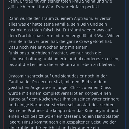
kann. Er träumt von seiner toten Frau Sheina und wie
glücklich er mit ihr War. Es war einfach perfekt.
Dann wurde der Traum zu einem Alptraum, er verlor
alles was er hatte seine Familie, sein Bein und sein
Instinkt das töten falsch ist. Er träumt wieder was auf
dem Frachter passierte mit dem er geflüchtet War. Wie er
sein Bein da verloren hat, die ganze Crew getötet hat.
Dazu noch wie er Wochenlang mit einem
funktionstunüchtigen Frachter, wo nur noch die
Lebenserhaltung funktionierte und nix anderes zu essen,
bis auf die Leichen, die er aß um am Leben zu bleiben.
Dracomir schreckt auf und sieht das er noch in der
Cantina der Prosecutor sitzt, mit dem Bild vor dem
geistlichen Auge wie ein junger Chiss zu einem Chiss
wurde mit einem komplett vernarbt en Körper, einen
Tattoo auf dem Rücken was ihm an seinen Vater erinnert
und einige Narben verstecken soll, anstatt des rechten
Bein eine Prothese die knapp über das Knie beginnt und
einen Fach besitzt wo er ein Messer und ein Handblaster
lagert. Hinzu kommt noch ein gespaltener Geist, wo der
eine ruhig und friedlich ist und der andere ein