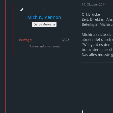
14. Oktober 2011
Ort:Brücke
Michiru Kennon
Zeit: Direkt im An
Beteiligte: Michiru
Darth Morvana
Michiru setzte si
atmete tief durch 
Beiträge
1.392
"Wie geht es dem N
Holonet Informationen
brauchten oder ob
Das alles musste 