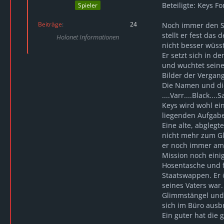
Beteiligte: Keys F
Spieler
Beiträge
24
Noch immer den Sc
stellt er fest das
Holonet Informationen
nicht besser wüs
Er setzt sich in d
und wuchtet seine
Bilder der Vergan
Die Namen und die
....Varr....Black....S
Keys wird wohl ei
liegenden Aufgabe
Eine alte, abgleg
nicht mehr zum Gl
er noch immer am 
Mission noch eini
Hosentasche und f
Staatswappen. Er ö
seines Vaters war
Glimmstängel und 
sich im Büro ausbr
Ein guter hat die 