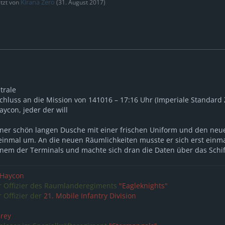
Kirana Zero
etzt von
(
31. August 2017
)
trale
schluss an die Mission von 141016 – 17:16 Uhr (Imperiale Standard 
aycon, jeder der will
ner schön langen Dusche mit einer frischen Uniform und den neuen
 einmal um. An die neuen Räumlichkeiten musste er sich erst ein
inem der Terminals und machte sich dran die Daten über das Schif
 Haycon
Offizier des Raumlanderegiments
"Eagleknights"
Offizier der
21. Mobile Infantry Division
Grey