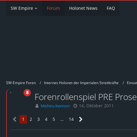
SW Empire
Forum
Holonet News
FAQ
SW-Empire Foren
Internes Holonet der Imperialen Streitkräfte
Einsat
Forenrollenspiel PRE Pros
14. Oktober 2011
Michiru Kennon
1
2
3
4
5
…
14