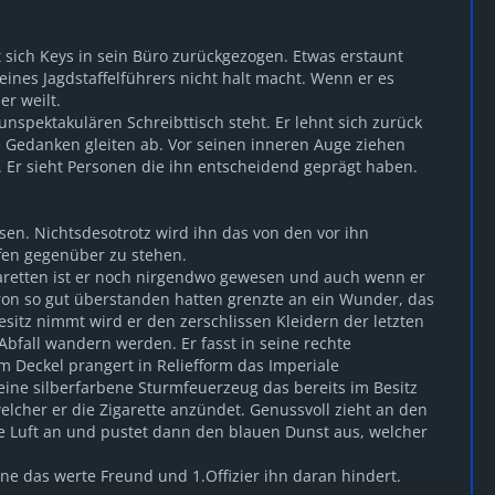
 sich Keys in sein Büro zurückgezogen. Etwas erstaunt
ines Jagdstaffelführers nicht halt macht. Wenn er es
r weilt.
nspektakulären Schreibttisch steht. Er lehnt sich zurück
 Gedanken gleiten ab. Vor seinen inneren Auge ziehen
 Er sieht Personen die ihn entscheidend geprägt haben.
en. Nichtsdesotrotz wird ihn das von den vor ihn
ffen gegenüber zu stehen.
garetten ist er noch nirgendwo gewesen und auch wenn er
on so gut überstanden hatten grenzte an ein Wunder, das
itz nimmt wird er den zerschlissen Kleidern der letzten
bfall wandern werden. Er fasst in seine rechte
m Deckel prangert in Reliefform das Imperiale
eine silberfarbene Sturmfeuerzeug das bereits im Besitz
elcher er die Zigarette anzündet. Genussvoll zieht an den
ie Luft an und pustet dann den blauen Dunst aus, welcher
hne das werte Freund und 1.Offizier ihn daran hindert.