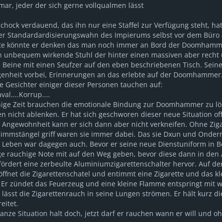
omar, jeder der sich gerne vollqualmen lässt
hock verdauend, das ihn nur eine Staffel zur Verfügung steht, hat
 der Standardardisierungswahn des Impierums selbst vor dem Büro e
ste könnte er denken das man noch immer an Bord der Doomhamme
en unbequem wirkende Stuhl der hinter einen massiven aber recht u
 Beine mit einen Seufzer auf den eben beschriebenen Tisch. Seine
genheit vorbei, Erinnerungen an das erlebte auf der Doomhammer.
 Gesichter einiger dieser Personen tauchen auf:
aval....Korrup....
nige Zeit brauchen die emotionale Bindung zur Doomhammer zu lös
n nicht ablenken. Er hat sich geschworen dieser neue Situation o
te Angewohnheit kann er sich dann aber nicht verkneifen. Ohne Zi
immstängel griff waren sie immer dabei. Das sie Dxun und Onderr
Leben war dagegen auch. Bevor er seine neue Dienstuniform in Bes
ge rauchige Note mit auf den Weg geben, bevor diese dann in den A
ördert eine zerbeulte Aluminiumzigarettenschalter hervor. Auf de
ffnet die Zigarettenschatel und entimmt eine Zigarette und das kl
. Er zündet das Feuerzeug und eine kleine Flamme entspringt mit w
lässt die Zigarettenrauch in seine Lungen strömen. Er hält kurz d
eitet.
ganze Situation halt doch, jetzt darf er rauchen wann er will und o