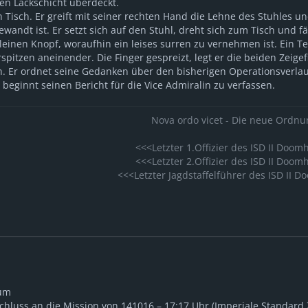
gen Lackschicht überdeckt.
Tisch. Er greift mit seiner rechten Hand die Lehne des Stuhles un
ewandt ist. Er setzt sich auf den Stuhl, dreht sich zum Tisch und f
 kleinen Knopf, woraufhin ein leises surren zu vernehmen ist. Ein
rspitzen aneinender. Die Finger gespreizt, legt er die beiden Zeig
 Er ordnet seine Gedanken über den bisherigen Operationsverlau
beginnt seinen Bericht für die Vice Admiralin zu verfassen.
Nova ordo vicet - Die neue Ordnu
<<<Letzter 1.Offizier des ISD II Do
<<<Letzter 2.Offizier des ISD II Do
<<<Letzter Jagdstaffelführer des ISD II
aum
schluss an die Mission von 141016 – 17:17 Uhr (Imperiale Standard 