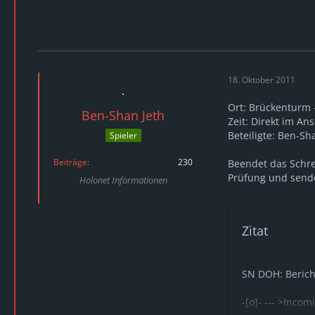
18. Oktober 2011
Ort: Brückenturm -
Ben-Shan Jeth
Zeit: Direkt im An
Beteiligte: Ben-Sh
Spieler
Beiträge
230
Beendet das Schrei
Prüfung und sende
Holonet Informationen
Zitat
SN DOH: Berich
-[o]- --- >Incom