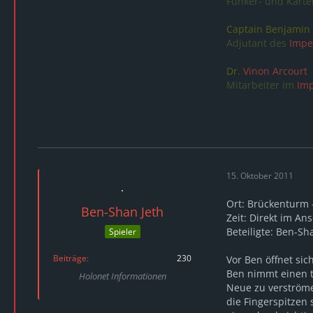
Funker- und Karte
Captain Benjamin 
Adjutant des
Impe
Dr.
Vinon Arcourt
Mitarbeiter im
Imp
15. Oktober 2011
Ort: Brückenturm -
Ben-Shan Jeth
Zeit: Direkt im An
Beteiligte: Ben-Sh
Spieler
Beiträge
230
Vor Ben öffnet sic
Ben nimmt einen t
Holonet Informationen
Neue zu verströmen
die Fingerspitzen 