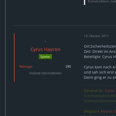
Einmal editiert, zul
14. Oktober 2011
Ort:Sicherheitszen
Cyrus Haycon
Zeit: Direkt im An
Beteiligte: Cyrus H
Spieler
Beiträge
290
Cyrus kam nach ei
und sah sich erst
Holonet Informationen
Dann ging er zu e
General Dr.
Cyrus
Kommandierender 
Kommandierender 
Sergeant
Alistair 