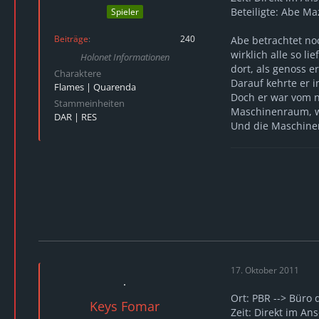
Beteiligte: Abe M
Spieler
Beiträge
240
Abe betrachtet no
wirklich alle so l
Holonet Informationen
dort, als genoss 
Charaktere
Darauf kehrte er 
Flames | Quarenda
Doch er war vom ne
Stammeinheiten
Maschinenraum, wo
DAR | RES
Und die Maschinen
17. Oktober 2011
Ort: PBR --> Büro 
Keys Fomar
Zeit: Direkt im An