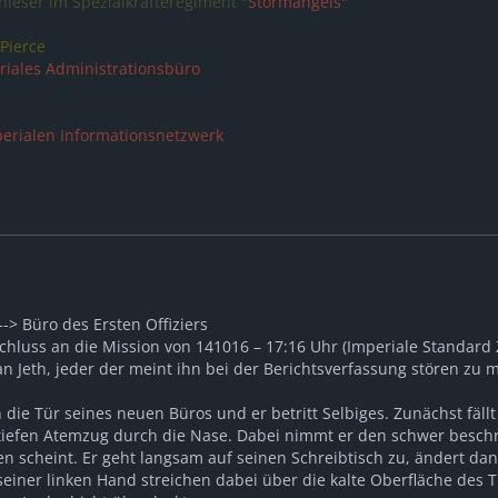
nleser im Spezialkräfteregiment
"Stormangels"
Pierce
riales Administrationsbüro
erialen Informationsnetzwerk
-> Büro des Ersten Offiziers
schluss an die Mission von 141016 – 17:16 Uhr (Imperiale Standard 
an Jeth, jeder der meint ihn bei der Berichtsverfassung stören zu
h die Tür seines neuen Büros und er betritt Selbiges. Zunächst fällt 
iefen Atemzug durch die Nase. Dabei nimmt er den schwer besch
 scheint. Er geht langsam auf seinen Schreibtisch zu, ändert dann
seiner linken Hand streichen dabei über die kalte Oberfläche des Ti