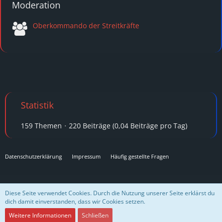
Moderation
Oberkommando der Streitkräfte
Statistik
159 Themen
220 Beiträge (0,04 Beiträge pro Tag)
Datenschutzerklärung
Impressum
Häufig gestellte Fragen
Community-Software:
WoltLab Suite™
Diese Seite verwendet Cookies. Durch die Nutzung unserer Seite erklärst du
dich damit einverstanden, dass wir Cookies setzen.
Design "Role Royale" by
GangstaSunny
Ein
KOMTEK
-Projekt für das
SW-Empire
🖤
Weitere Informationen
Schließen