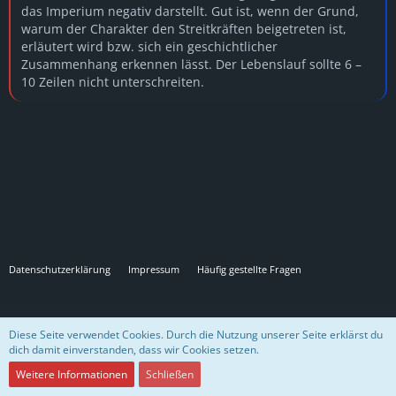
das Imperium negativ darstellt. Gut ist, wenn der Grund,
warum der Charakter den Streitkräften beigetreten ist,
erläutert wird bzw. sich ein geschichtlicher
Zusammenhang erkennen lässt. Der Lebenslauf sollte 6 –
10 Zeilen nicht unterschreiten.
Datenschutzerklärung
Impressum
Häufig gestellte Fragen
Community-Software:
WoltLab Suite™
Diese Seite verwendet Cookies. Durch die Nutzung unserer Seite erklärst du
dich damit einverstanden, dass wir Cookies setzen.
Design "Role Royale" by
GangstaSunny
Ein
KOMTEK
-Projekt für das
SW-Empire
🖤
Weitere Informationen
Schließen